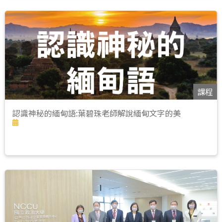
課程
認識神秘的緬甸語:葉碧珠老師解說緬甸文字的美