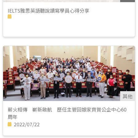
IELTS雅思英語聽說讀寫學員心得分享
其他
薪火相傳 嶄新啟航 歷任主管回娘家齊賀公企中心60
周年
2022/07/22