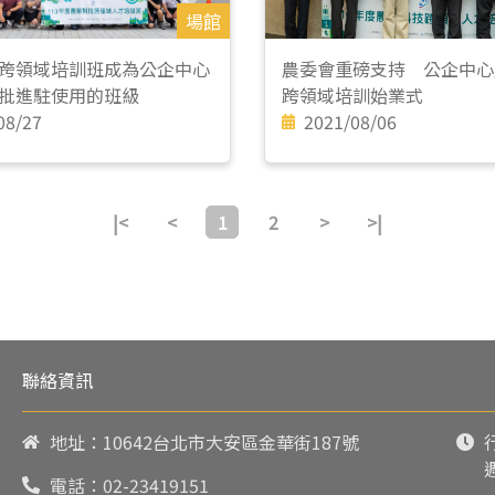
場館
跨領域培訓班成為公企中心
農委會重磅支持 公企中心
批進駐使用的班級
跨領域培訓始業式
08/27
2021/08/06
|<
<
1
2
>
>|
聯絡資訊
地址：10642台北市大安區金華街187號
電話：
02-23419151