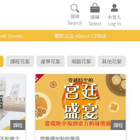
搜尋
選購
未登入
Search
Select
Log in
nd Stores
關於公企 About CPBAE
數位學習平台
經營理念
公企中心介紹
課程花絮
產學花絮
場館花絮
其他花絮
組織架構與人員職掌
傳承與延續
影音公企
建築與公共藝術
課程
課程
不如樂之
想繼續加點的學員