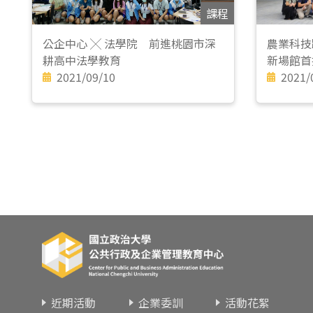
課程
公企中心 ╳ 法學院 前進桃園市深
農業科技
耕高中法學教育
新場館首
2021/09/10
2021/
近期活動
企業委訓
活動花絮