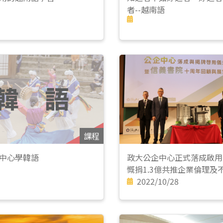
者--越南語
課程
中心學韓語
政大公企中心正式落成啟用
慨捐1.3億共推企業倫理及
究
2022/10/28