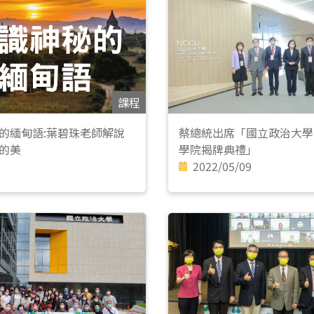
課程
的緬甸語:葉碧珠老師解說
蔡總統出席「國立政治大學
的美
學院揭牌典禮」
2022/05/09