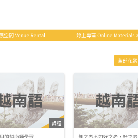
展空間 Venue Rental
線上專區 Online Materials a
空間介紹
國立政治大學 Moodle 
場地租借
線上商城
全部花絮
申請流程
使用辦法
會展快訊
歷年活動
課程
用的越南語學習
知之者不如好之者，好之者