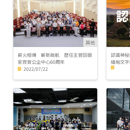
其他
薪火相傳 嶄新啟航 歷任主管回娘
認識神秘
家齊賀公企中心60周年
緬甸文字
2022/07/22