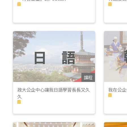
東南亞語
歐語及其他
語言檢定
採購專業
隨班附讀
免費講座
課程
政大公企中心讓我日語學習長長又久
我在公企
久