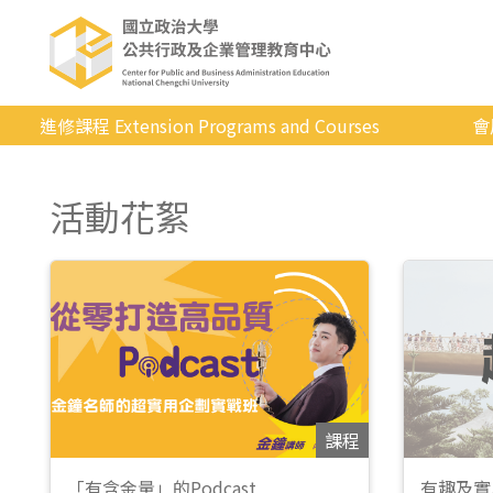
進修課程 Extension Programs and Courses
會
全部課程
活動花絮
專業/學分
證照/考試
商管/永續
科技/生活
健康運動
英語
課程
日韓語
「有含金量」的Podcast
有趣及實