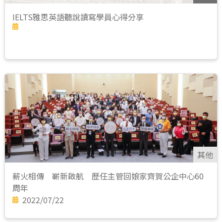
IELTS雅思英語聽說讀寫學員心得分享
其他
薪火相傳 嶄新啟航 歷任主管回娘家齊賀公企中心60
周年
2022/07/22