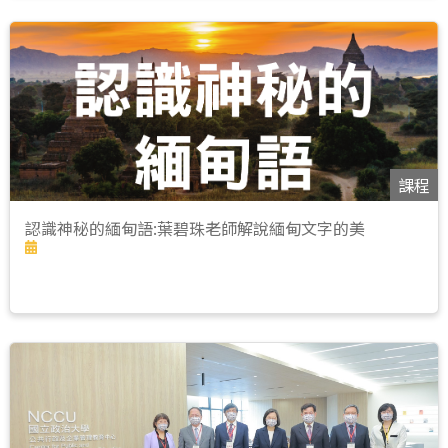
課程
認識神秘的緬甸語:葉碧珠老師解說緬甸文字的美