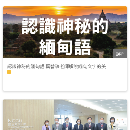
課程
認識神秘的緬甸語:葉碧珠老師解說緬甸文字的美