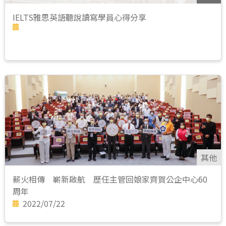
IELTS雅思英語聽說讀寫學員心得分享
其他
薪火相傳 嶄新啟航 歷任主管回娘家齊賀公企中心60
周年
2022/07/22