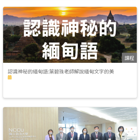
課程
認識神秘的緬甸語:葉碧珠老師解說緬甸文字的美