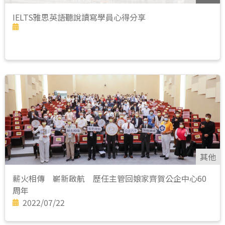
IELTS雅思英語聽說讀寫學員心得分享
其他
薪火相傳 嶄新啟航 歷任主管回娘家齊賀公企中心60
周年
2022/07/22