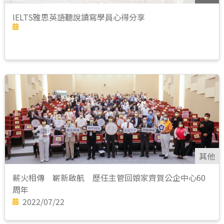
IELTS雅思英語聽說讀寫學員心得分享
其他
薪火相傳 嶄新啟航 歷任主管回娘家齊賀公企中心60
周年
2022/07/22