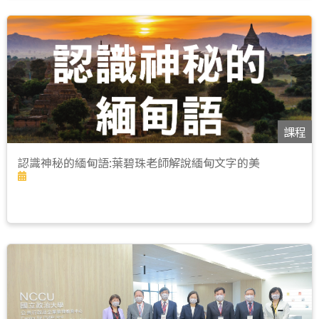
課程
認識神秘的緬甸語:葉碧珠老師解說緬甸文字的美