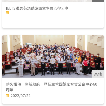
IELTS雅思英語聽說讀寫學員心得分享
其他
薪火相傳 嶄新啟航 歷任主管回娘家齊賀公企中心60
周年
2022/07/22