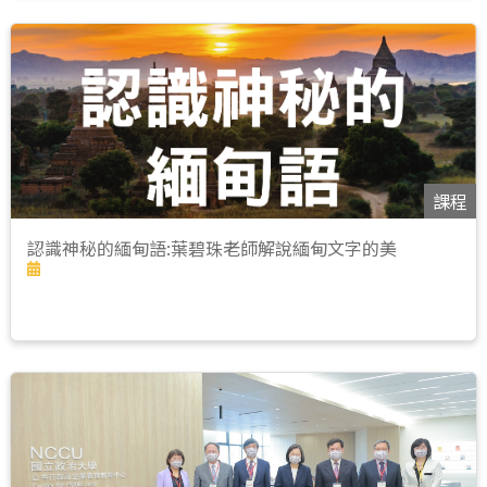
課程
認識神秘的緬甸語:葉碧珠老師解說緬甸文字的美