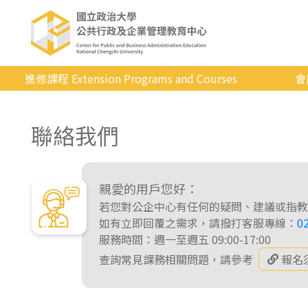
進修課程 Extension Programs and Courses
會
全部課程
聯絡我們
專業/學分
證照/考試
商管/永續
親愛的用戶您好：
若您對公企中心有任何的疑問、建議或指教
科技/生活
如有立即回覆之需求，請撥打客服專線：
0
服務時間：週一至週五 09:00-17:00
健康運動
查詢常見課務相關問題，請參考
報名
英語
日韓語