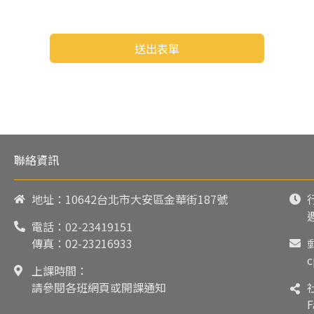
送出表單
聯絡資訊
地址：10642台北市大安區金華街187號
電話：
02-23419151
傳真：02-23216933
c
上課時間：
請參閱各班網頁或開課通知
F