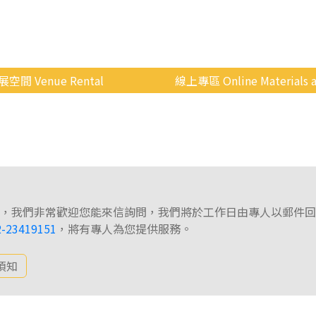
展空間 Venue Rental
線上專區 Online Materials a
空間介紹
國立政治大學 Moodle 
場地租借
線上商城
申請流程
使用辦法
，我們非常歡迎您能來信詢問，我們將於工作日由專人以郵件回
會展快訊
2-23419151
，將有專人為您提供服務。
歷年活動
須知