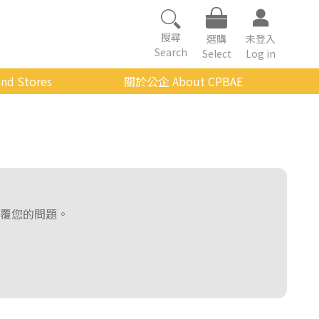
搜尋
選購
未登入
Search
Select
Log in
nd Stores
關於公企 About CPBAE
數位學習平台
經營理念
公企中心介紹
組織架構與人員職掌
傳承與延續
覆您的問題。
影音公企
建築與公共藝術