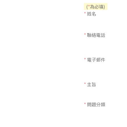
(
*
為必填)
東南亞語
*
姓名
歐語及其他
語言檢定
*
聯絡電話
採購專業
隨班附讀
*
電子郵件
免費講座
*
主旨
*
問題分類