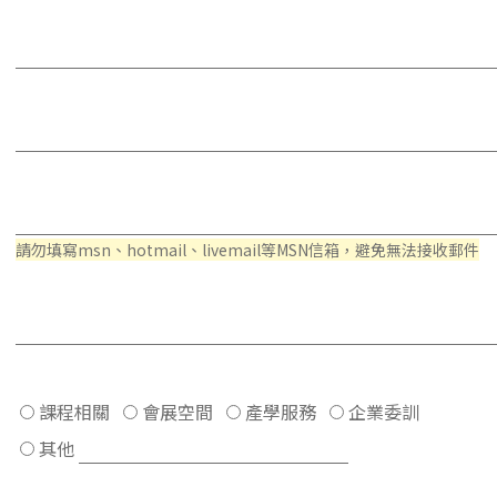
請勿填寫msn、hotmail、livemail等MSN信箱，避免無法接收郵件
課程相關
會展空間
產學服務
企業委訓
其他