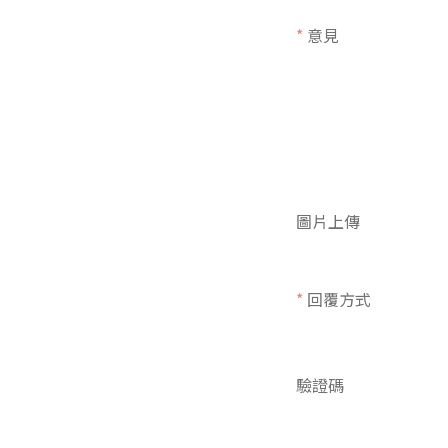
*
意見
圖片上傳
*
回覆方式
驗證碼