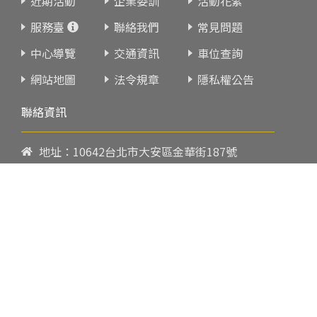
近期活動
企業委訓
活動花絮
服務臺
聯絡我們
常見問題
中心導覽
交通資訊
車位查詢
網站地圖
法令規章
隱私權公告
聯絡資訊
地址：10642台北市大安區金華街187號
電話：
02-23419151
傳真：02-23216933
上課時間：
請參閱各班網頁或開課通知
行政服務時間：
週一至週五09:00-17:00