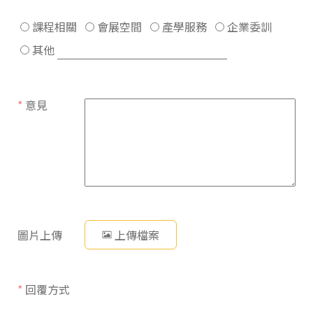
課程相關
會展空間
產學服務
企業委訓
其他
*
意見
圖片上傳
上傳檔案
*
回覆方式