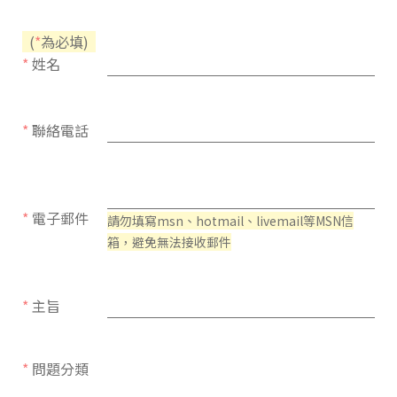
(
*
為必填)
*
姓名
*
聯絡電話
*
電子郵件
請勿填寫msn、hotmail、livemail等MSN信
箱，避免無法接收郵件
*
主旨
*
問題分類