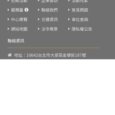
近期活動
企業委訓
活動花絮
服務臺
聯絡我們
常見問題
中心導覽
交通資訊
車位查詢
網站地圖
法令規章
隱私權公告
聯絡資訊
地址：10642台北市大安區金華街187號
電話：
02-23419151
傳真：02-23216933
上課時間：
請參閱各班網頁或開課通知
行政服務時間：
週一至週五09:00-17:00