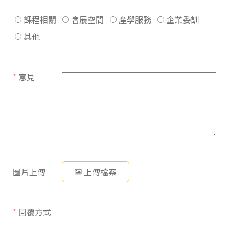
課程相關
會展空間
產學服務
企業委訓
其他
*
意見
圖片上傳
上傳檔案
*
回覆方式