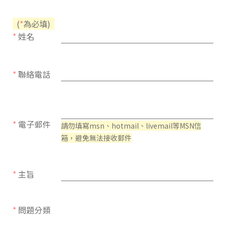
(
*
為必填)
*
姓名
*
聯絡電話
*
電子郵件
請勿填寫msn、hotmail、livemail等MSN信
箱，避免無法接收郵件
*
主旨
*
問題分類