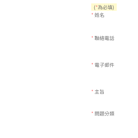
(
*
為必填)
東南亞語
*
姓名
歐語及其他
語言檢定
*
聯絡電話
採購專業
隨班附讀
*
電子郵件
免費講座
*
主旨
*
問題分類