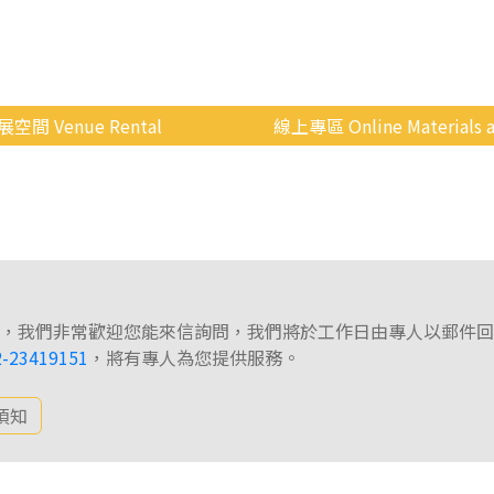
展空間 Venue Rental
線上專區 Online Materials a
空間介紹
國立政治大學 Moodle 
場地租借
線上商城
申請流程
使用辦法
，我們非常歡迎您能來信詢問，我們將於工作日由專人以郵件回
會展快訊
2-23419151
，將有專人為您提供服務。
歷年活動
須知