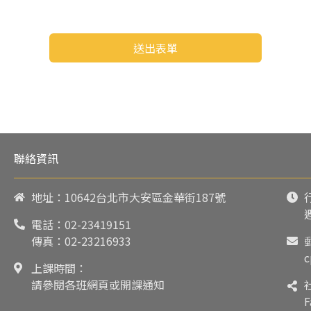
送出表單
聯絡資訊
地址：10642台北市大安區金華街187號
電話：
02-23419151
傳真：02-23216933
c
上課時間：
請參閱各班網頁或開課通知
F