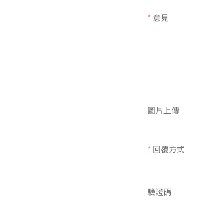
*
意見
圖片上傳
*
回覆方式
驗證碼