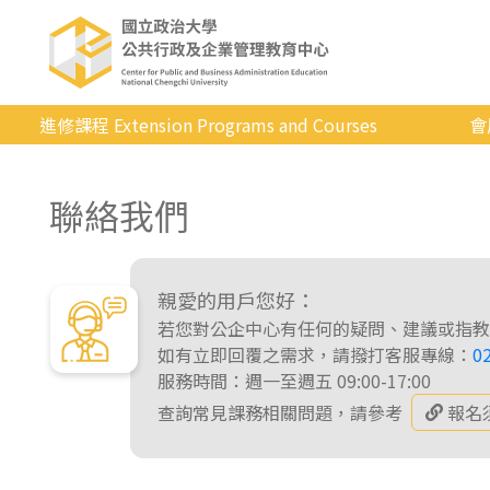
進修課程 Extension Programs and Courses
會
全部課程
聯絡我們
專業/學分
證照/考試
商管/永續
親愛的用戶您好：
若您對公企中心有任何的疑問、建議或指教
科技/生活
如有立即回覆之需求，請撥打客服專線：
0
服務時間：週一至週五 09:00-17:00
健康運動
查詢常見課務相關問題，請參考
報名
英語
日韓語