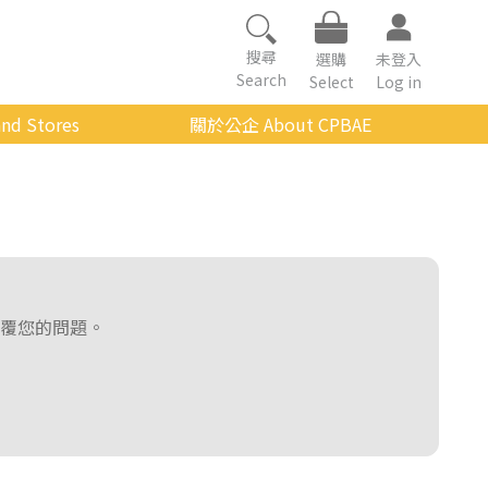
搜尋
選購
未登入
Search
Select
Log in
nd Stores
關於公企 About CPBAE
數位學習平台
經營理念
公企中心介紹
組織架構與人員職掌
傳承與延續
覆您的問題。
影音公企
建築與公共藝術