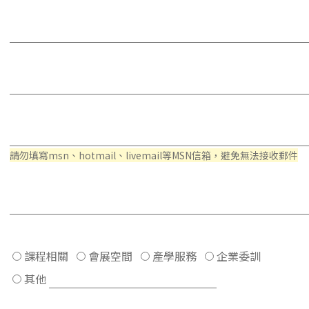
請勿填寫msn、hotmail、livemail等MSN信箱，避免無法接收郵件
課程相關
會展空間
產學服務
企業委訓
其他