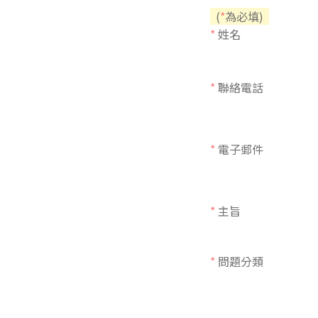
(
*
為必填)
東南亞語
*
姓名
歐語及其他
語言檢定
*
聯絡電話
採購專業
隨班附讀
*
電子郵件
免費講座
*
主旨
*
問題分類