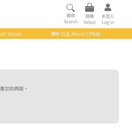
搜尋
選購
未登入
Search
Select
Log in
nd Stores
關於公企 About CPBAE
數位學習平台
經營理念
公企中心介紹
組織架構與人員職掌
傳承與延續
覆您的問題。
影音公企
建築與公共藝術