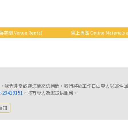
展空間 Venue Rental
線上專區 Online Materials a
空間介紹
國立政治大學 Moodle 
場地租借
線上商城
申請流程
使用辦法
，我們非常歡迎您能來信詢問，我們將於工作日由專人以郵件回
會展快訊
2-23419151
，將有專人為您提供服務。
歷年活動
須知