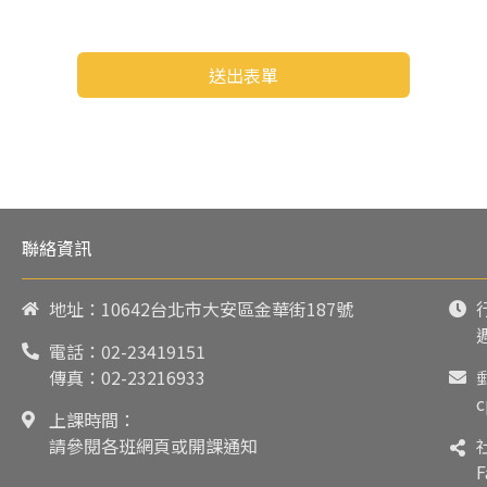
送出表單
聯絡資訊
地址：10642台北市大安區金華街187號
電話：
02-23419151
傳真：02-23216933
c
上課時間：
請參閱各班網頁或開課通知
F