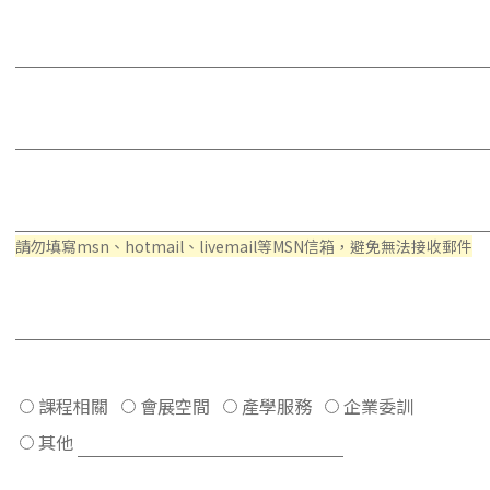
請勿填寫msn、hotmail、livemail等MSN信箱，避免無法接收郵件
課程相關
會展空間
產學服務
企業委訓
其他