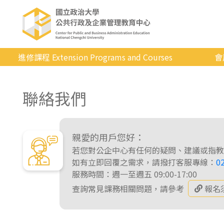
進修課程 Extension Programs and Courses
會
全部課程
聯絡我們
專業/學分
證照/考試
商管/永續
親愛的用戶您好：
若您對公企中心有任何的疑問、建議或指教
科技/生活
如有立即回覆之需求，請撥打客服專線：
0
服務時間：週一至週五 09:00-17:00
健康運動
查詢常見課務相關問題，請參考
報名
英語
日韓語