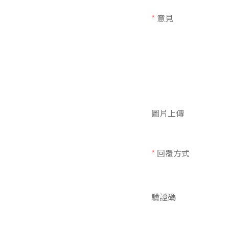
*
意見
圖片上傳
*
回覆方式
驗證碼