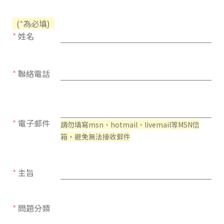
(
*
為必填)
*
姓名
*
聯絡電話
*
電子郵件
請勿填寫msn、hotmail、livemail等MSN信
箱，避免無法接收郵件
*
主旨
*
問題分類