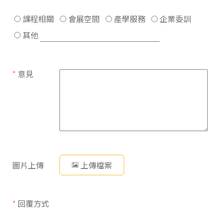
課程相關
會展空間
產學服務
企業委訓
其他
*
意見
圖片上傳
上傳檔案
*
回覆方式