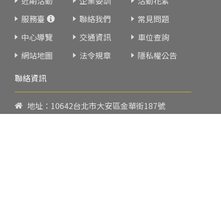
近期活動
企業委訓
活動花絮
服務臺
聯絡我們
常見問題
中心導覽
交通資訊
車位查詢
網站地圖
法令規章
隱私權公告
聯絡資訊
地址：10642台北市大安區金華街187號
電話：
02-23419151
傳真：02-23216933
上課時間：
請參閱各班網頁或開課通知
行政服務時間：
週一至週五09:00-17:00