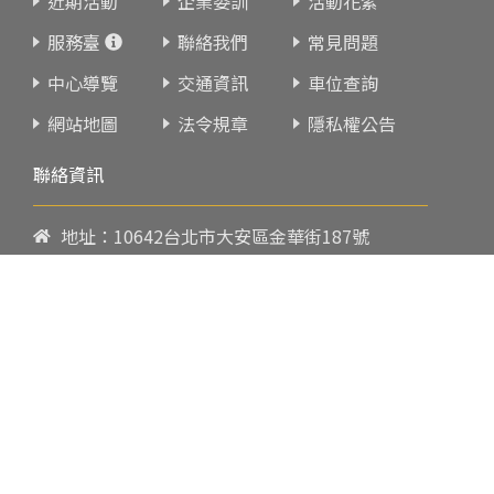
近期活動
企業委訓
活動花絮
服務臺
聯絡我們
常見問題
中心導覽
交通資訊
車位查詢
網站地圖
法令規章
隱私權公告
聯絡資訊
地址：10642台北市大安區金華街187號
電話：
02-23419151
傳真：02-23216933
上課時間：
請參閱各班網頁或開課通知
行政服務時間：
週一至週五09:00-17:00