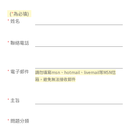
(
*
為必填)
*
姓名
*
聯絡電話
*
電子郵件
請勿填寫msn、hotmail、livemail等MSN信
箱，避免無法接收郵件
*
主旨
*
問題分類