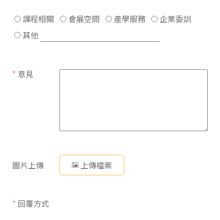
課程相關
會展空間
產學服務
企業委訓
其他
*
意見
圖片上傳
上傳檔案
*
回覆方式