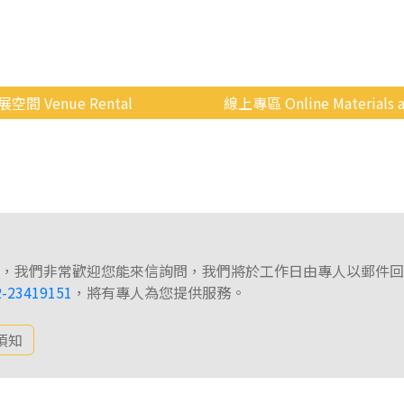
展空間 Venue Rental
線上專區 Online Materials a
空間介紹
國立政治大學 Moodle 
場地租借
線上商城
申請流程
使用辦法
，我們非常歡迎您能來信詢問，我們將於工作日由專人以郵件回
會展快訊
2-23419151
，將有專人為您提供服務。
歷年活動
須知