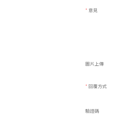
*
意見
圖片上傳
*
回覆方式
驗證碼