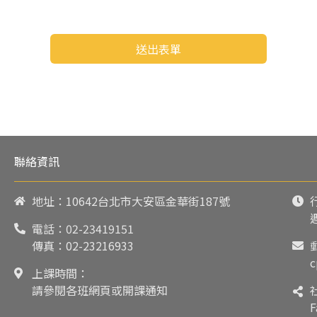
送出表單
聯絡資訊
地址：10642台北市大安區金華街187號
電話：
02-23419151
傳真：02-23216933
c
上課時間：
請參閱各班網頁或開課通知
F