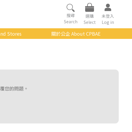
搜尋
選購
未登入
Search
Select
Log in
nd Stores
關於公企 About CPBAE
數位學習平台
經營理念
公企中心介紹
組織架構與人員職掌
傳承與延續
覆您的問題。
影音公企
建築與公共藝術