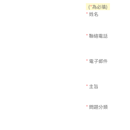
(
*
為必填)
東南亞語
*
姓名
歐語及其他
語言檢定
*
聯絡電話
採購專業
隨班附讀
*
電子郵件
免費講座
*
主旨
*
問題分類