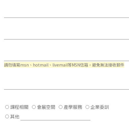
請勿填寫msn、hotmail、livemail等MSN信箱，避免無法接收郵件
課程相關
會展空間
產學服務
企業委訓
其他