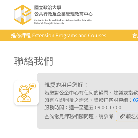
進修課程 Extension Programs and Courses
會
全部課程
聯絡我們
專業/學分
證照/考試
商管/永續
親愛的用戶您好：
若您對公企中心有任何的疑問、建議或指教
科技/生活
如有立即回覆之需求，請撥打客服專線：
0
服務時間：週一至週五 09:00-17:00
健康運動
查詢常見課務相關問題，請參考
報名
英語
日韓語