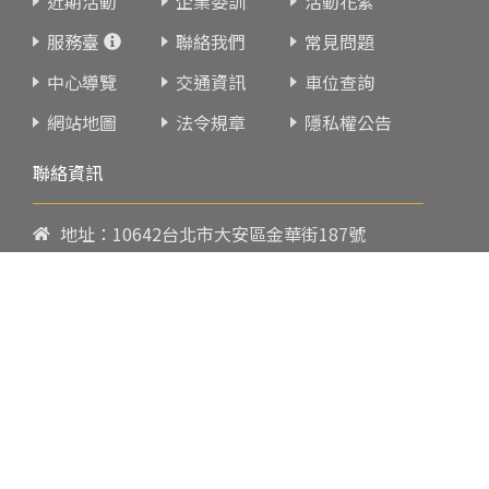
近期活動
企業委訓
活動花絮
服務臺
聯絡我們
常見問題
中心導覽
交通資訊
車位查詢
網站地圖
法令規章
隱私權公告
聯絡資訊
地址：10642台北市大安區金華街187號
電話：
02-23419151
傳真：02-23216933
上課時間：
請參閱各班網頁或開課通知
行政服務時間：
週一至週五09:00-17:00