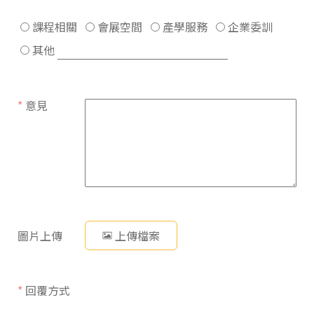
課程相關
會展空間
產學服務
企業委訓
其他
*
意見
圖片上傳
上傳檔案
*
回覆方式