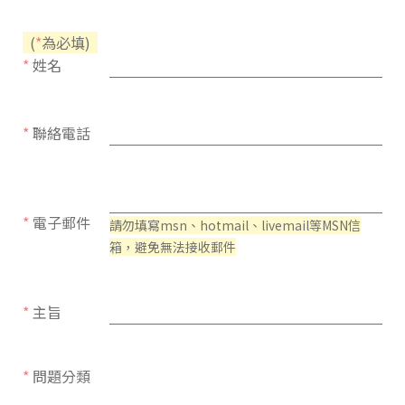
(
*
為必填)
*
姓名
*
聯絡電話
*
電子郵件
請勿填寫msn、hotmail、livemail等MSN信
箱，避免無法接收郵件
*
主旨
*
問題分類