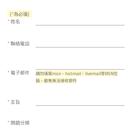
(
*
為必填)
*
姓名
*
聯絡電話
*
電子郵件
請勿填寫msn、hotmail、livemail等MSN信
箱，避免無法接收郵件
*
主旨
*
問題分類