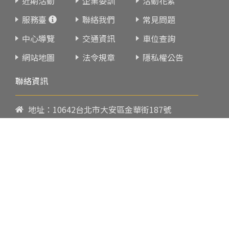
近期活動
企業委訓
活動花絮
服務臺
聯絡我們
常見問題
中心導覽
交通資訊
車位查詢
網站地圖
法令規章
隱私權公告
聯絡資訊
地址：10642台北市大安區金華街187號
電話：
02-23419151
傳真：02-23216933
上課時間：
請參閱各班網頁或開課通知
行政服務時間：
週一至週五09:00-17:00