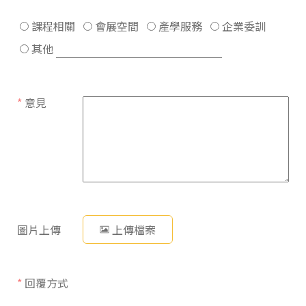
課程相關
會展空間
產學服務
企業委訓
其他
*
意見
圖片上傳
上傳檔案
*
回覆方式