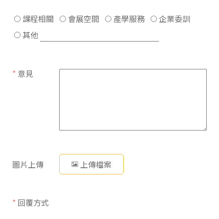
課程相關
會展空間
產學服務
企業委訓
其他
*
意見
圖片上傳
上傳檔案
*
回覆方式