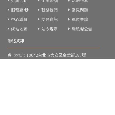
近期活動
企業委訓
活動花絮
服務臺
聯絡我們
常見問題
中心導覽
交通資訊
車位查詢
網站地圖
法令規章
隱私權公告
聯絡資訊
地址：10642台北市大安區金華街187號
電話：
02-23419151
傳真：02-23216933
上課時間：
請參閱各班網頁或開課通知
行政服務時間：
週一至週五09:00-17:00