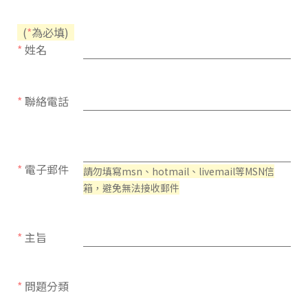
(
*
為必填)
*
姓名
*
聯絡電話
*
電子郵件
請勿填寫msn、hotmail、livemail等MSN信
箱，避免無法接收郵件
*
主旨
*
問題分類