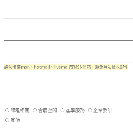
請勿填寫msn、hotmail、livemail等MSN信箱，避免無法接收郵件
課程相關
會展空間
產學服務
企業委訓
其他