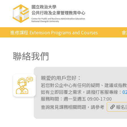
進修課程 Extension Programs and Courses
會
全部課程
聯絡我們
專業/學分
證照/考試
商管/永續
親愛的用戶您好：
若您對公企中心有任何的疑問、建議或指教
科技/生活
如有立即回覆之需求，請撥打客服專線：
0
服務時間：週一至週五 09:00-17:00
健康運動
查詢常見課務相關問題，請參考
報名
英語
日韓語