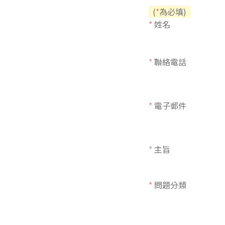
(
*
為必填)
東南亞語
*
姓名
歐語及其他
語言檢定
*
聯絡電話
採購專業
隨班附讀
*
電子郵件
免費講座
*
主旨
*
問題分類