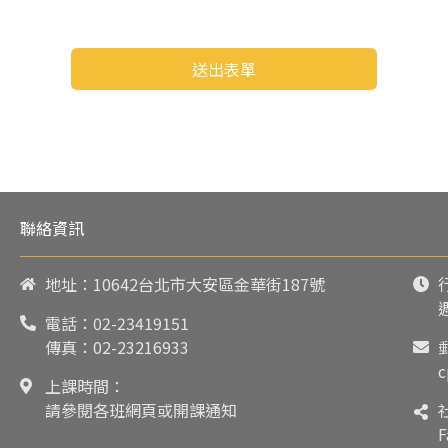
送出表單
聯絡資訊
地址：10642台北市大安區金華街187號
電話：
02-23419151
傳真：02-23216933
c
上課時間：
請參閱各班網頁或開課通知
F