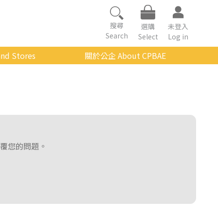
搜尋
選購
未登入
Search
Select
Log in
nd Stores
關於公企 About CPBAE
數位學習平台
經營理念
公企中心介紹
組織架構與人員職掌
傳承與延續
覆您的問題。
影音公企
建築與公共藝術