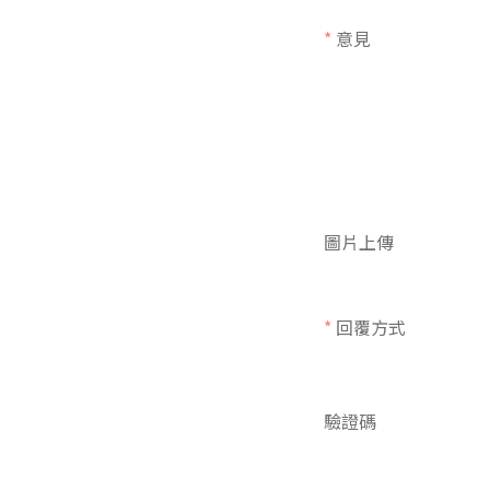
*
意見
圖片上傳
*
回覆方式
驗證碼