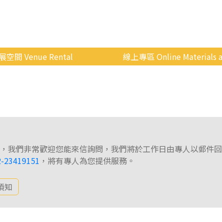
展空間 Venue Rental
線上專區 Online Materials a
空間介紹
國立政治大學 Moodle 
場地租借
線上商城
申請流程
使用辦法
，我們非常歡迎您能來信詢問，我們將於工作日由專人以郵件回
會展快訊
2-23419151
，將有專人為您提供服務。
歷年活動
須知