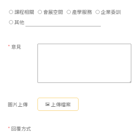
課程相關
會展空間
產學服務
企業委訓
其他
*
意見
圖片上傳
上傳檔案
*
回覆方式