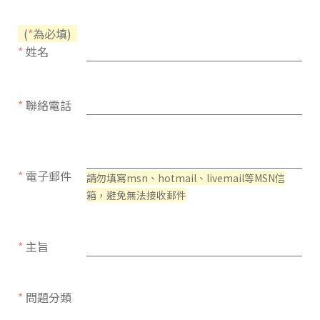
(
*
為必填)
*
姓名
*
聯絡電話
*
電子郵件
請勿填寫msn、hotmail、livemail等MSN信
箱，避免無法接收郵件
*
主旨
*
問題分類