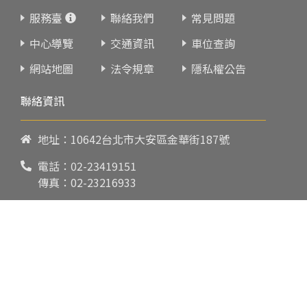
服務臺
聯絡我們
常見問題
中心導覽
交通資訊
車位查詢
網站地圖
法令規章
隱私權公告
聯絡資訊
地址：10642台北市大安區金華街187號
電話：
02-23419151
傳真：02-23216933
上課時間：
請參閱各班網頁或開課通知
行政服務時間：
週一至週五09:00-17:00
郵件：