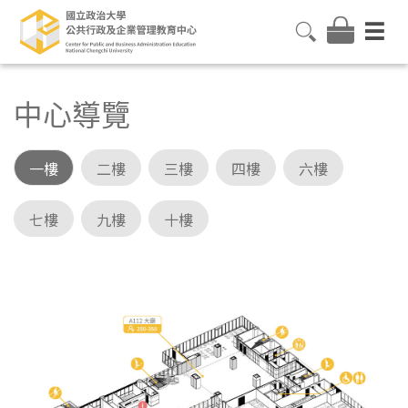
中心導覽
一樓
二樓
三樓
四樓
六樓
七樓
九樓
十樓