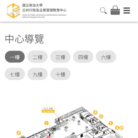
中心導覽
一樓
二樓
三樓
四樓
六樓
七樓
九樓
十樓