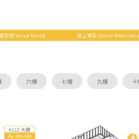
展空間 Venue Rental
線上專區 Online Materials a
空間介紹
國立政治大學 Moodle 
場地租借
線上商城
申請流程
樓
六樓
七樓
九樓
十
使用辦法
會展快訊
歷年活動