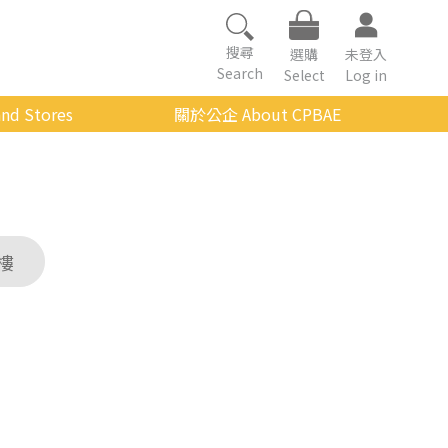
搜尋
選購
未登入
Search
Select
Log in
nd Stores
關於公企 About CPBAE
數位學習平台
經營理念
公企中心介紹
組織架構與人員職掌
樓
傳承與延續
影音公企
建築與公共藝術