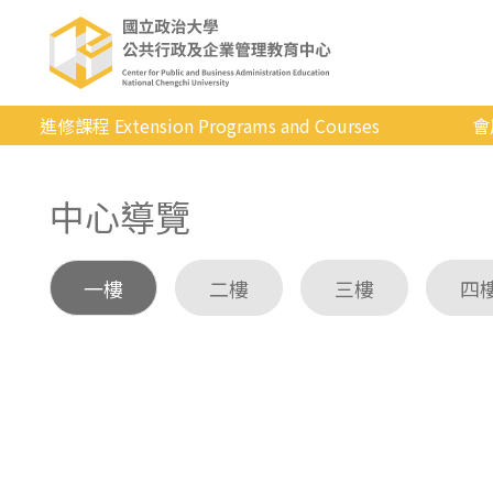
進修課程 Extension Programs and Courses
會
全部課程
中心導覽
專業/學分
證照/考試
一樓
二樓
三樓
四
商管/永續
科技/生活
健康運動
英語
日韓語