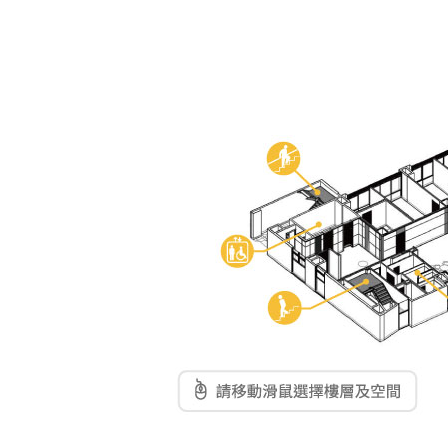
東南亞語
歐語及其他
語言檢定
採購專業
隨班附讀
免費講座