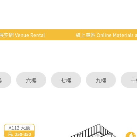
展空間 Venue Rental
線上專區 Online Materials a
空間介紹
國立政治大學 Moodle 
場地租借
線上商城
申請流程
樓
六樓
七樓
九樓
十
使用辦法
會展快訊
歷年活動