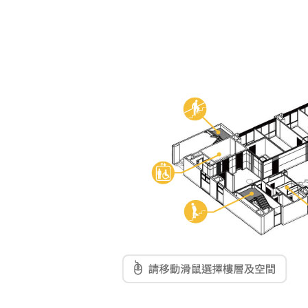
東南亞語
歐語及其他
語言檢定
採購專業
隨班附讀
免費講座