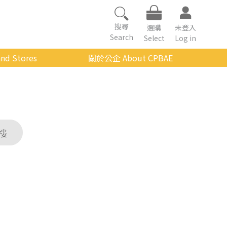
搜尋
選購
未登入
Search
Select
Log in
nd Stores
關於公企 About CPBAE
數位學習平台
經營理念
公企中心介紹
組織架構與人員職掌
樓
傳承與延續
影音公企
建築與公共藝術