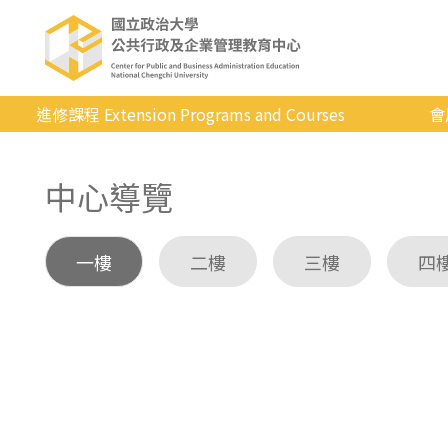
進修課程 Extension Programs and Courses
會
全部課程
中心導覽
專業/學分
證照/考試
一樓
二樓
三樓
四
商管/永續
科技/生活
健康運動
英語
日韓語