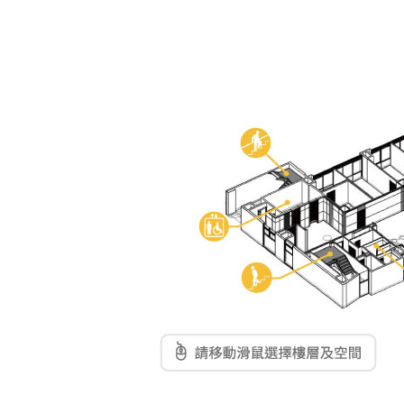
東南亞語
歐語及其他
語言檢定
採購專業
隨班附讀
免費講座