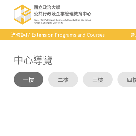
進修課程 Extension Programs and Courses
會
全部課程
中心導覽
專業/學分
證照/考試
一樓
二樓
三樓
四
商管/永續
科技/生活
健康運動
英語
日韓語