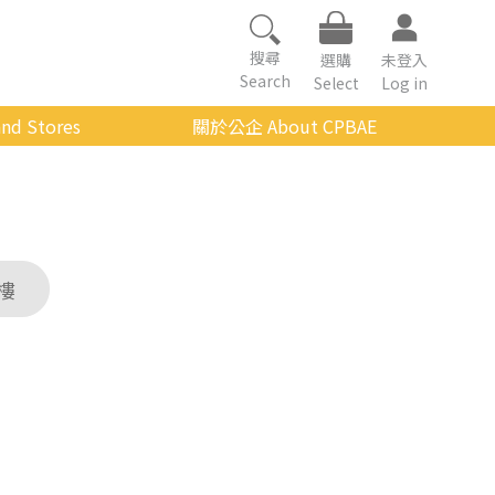
搜尋
選購
未登入
Search
Select
Log in
nd Stores
關於公企 About CPBAE
數位學習平台
經營理念
公企中心介紹
組織架構與人員職掌
樓
傳承與延續
影音公企
建築與公共藝術