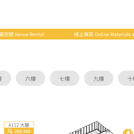
展空間 Venue Rental
線上專區 Online Materials a
空間介紹
國立政治大學 Moodle 
場地租借
線上商城
申請流程
樓
六樓
七樓
九樓
十
使用辦法
會展快訊
歷年活動