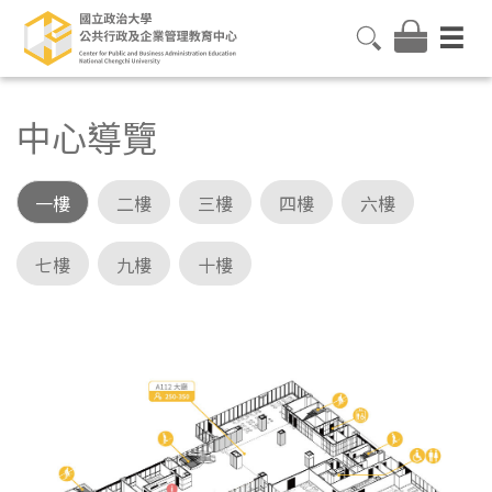
中心導覽
一樓
二樓
三樓
四樓
六樓
七樓
九樓
十樓