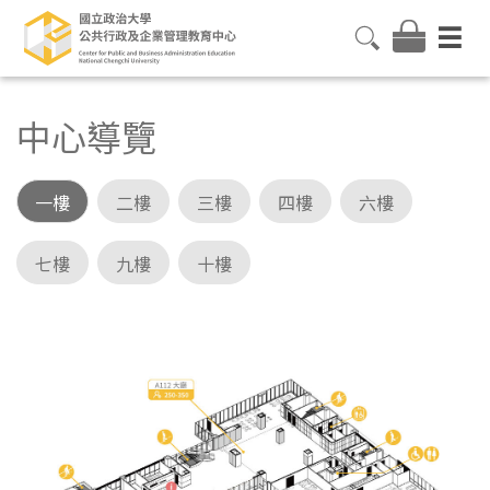
中心導覽
一樓
二樓
三樓
四樓
六樓
七樓
九樓
十樓