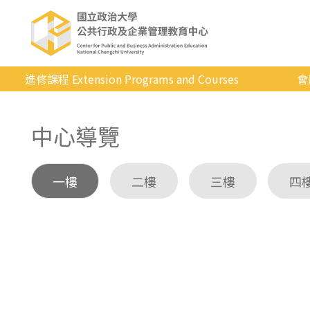
進修課程 Extension Programs and Courses
會
全部課程
中心導覽
專業/學分
證照/考試
一樓
二樓
三樓
四
商管/永續
科技/生活
健康運動
英語
日韓語