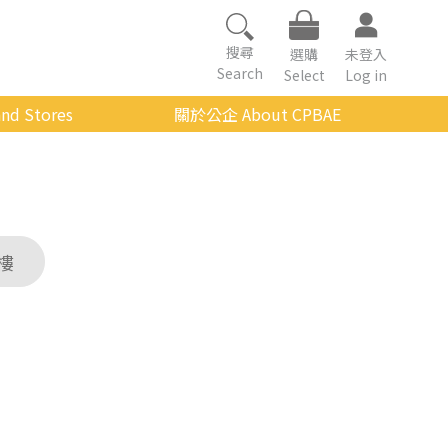
搜尋
選購
未登入
Search
Select
Log in
nd Stores
關於公企 About CPBAE
數位學習平台
經營理念
公企中心介紹
組織架構與人員職掌
樓
傳承與延續
影音公企
建築與公共藝術