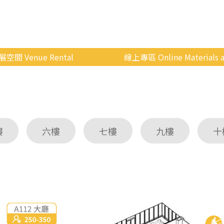
展空間 Venue Rental
線上專區 Online Materials a
空間介紹
國立政治大學 Moodle 
場地租借
線上商城
申請流程
樓
六樓
七樓
九樓
十
使用辦法
會展快訊
歷年活動