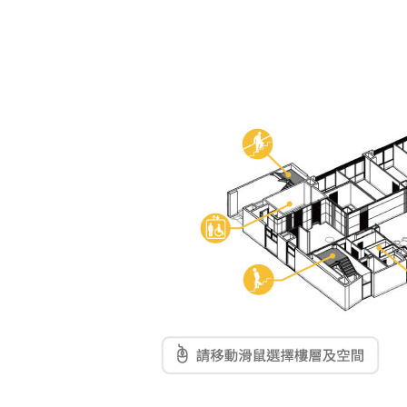
東南亞語
歐語及其他
語言檢定
採購專業
隨班附讀
免費講座