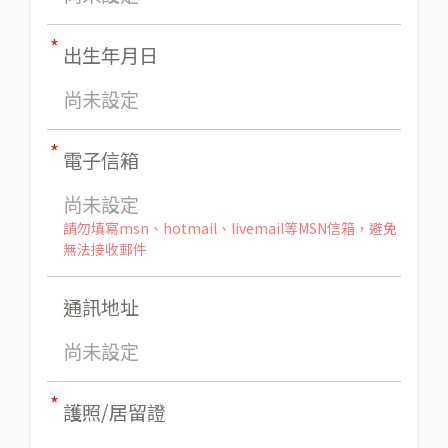
*
出生年月日
尚未設定
*
電子信箱
尚未設定
請勿填寫msn、hotmail、livemail等MSN信箱，避免
無法接收郵件
通訊地址
尚未設定
*
護照/居留證