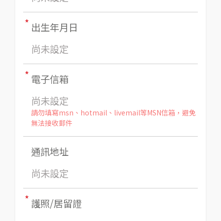
*
出生年月日
尚未設定
*
電子信箱
尚未設定
請勿填寫msn、hotmail、livemail等MSN信箱，避免
無法接收郵件
通訊地址
尚未設定
*
護照/居留證