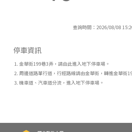
東南亞語
歐語及其他
查詢時間：2026/08/08 15:2
語言檢定
採購專業
停車資訊
隨班附讀
金華街199巷3弄，請由此進入地下停車場。
免費講座
周邊道路單行道，行經路線請由金華街，轉進金華街19
機車道、汽車道分流，進入地下停車場。