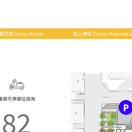
展空間 Venue Rental
線上專區 Online Materials a
空間介紹
國立政治大學 Moodle 
場地租借
線上商城
申請流程
使用辦法
會展快訊
機車可停車位尚有
歷年活動
82