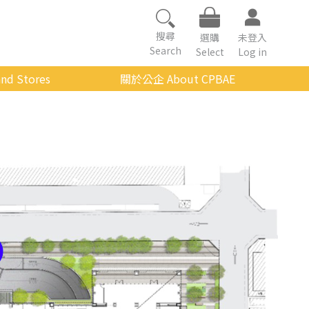
搜尋
選購
未登入
Search
Select
Log in
nd Stores
關於公企 About CPBAE
數位學習平台
經營理念
公企中心介紹
組織架構與人員職掌
傳承與延續
影音公企
建築與公共藝術