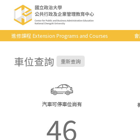
進修課程 Extension Programs and Courses
會
全部課程
車位查詢
專業/學分
重新查詢
證照/考試
商管/永續
科技/生活
汽車可停車位尚有
健康運動
46
英語
日韓語