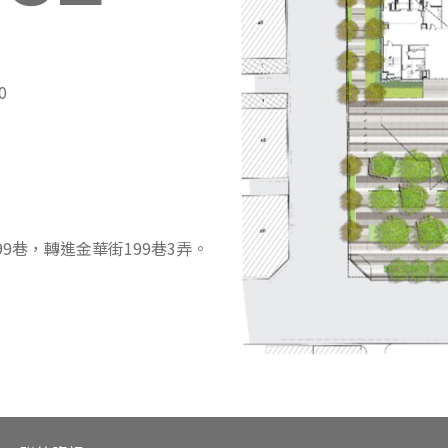
0
9巷，轉進金華街199巷3弄。