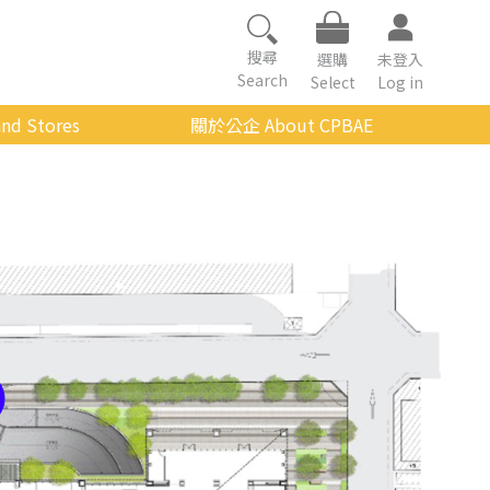
搜尋
選購
未登入
Search
Select
Log in
nd Stores
關於公企 About CPBAE
數位學習平台
經營理念
公企中心介紹
組織架構與人員職掌
傳承與延續
影音公企
建築與公共藝術