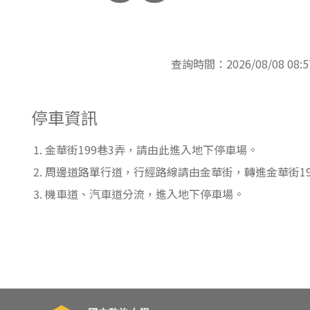
東南亞語
歐語及其他
查詢時間：2026/08/08 08:5
語言檢定
採購專業
停車資訊
隨班附讀
金華街199巷3弄，請由此進入地下停車場。
免費講座
周邊道路單行道，行經路線請由金華街，轉進金華街19
機車道、汽車道分流，進入地下停車場。