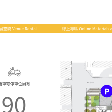
展空間 Venue Rental
線上專區 Online Materials a
空間介紹
國立政治大學 Moodle 
場地租借
線上商城
申請流程
使用辦法
會展快訊
機車可停車位尚有
歷年活動
90