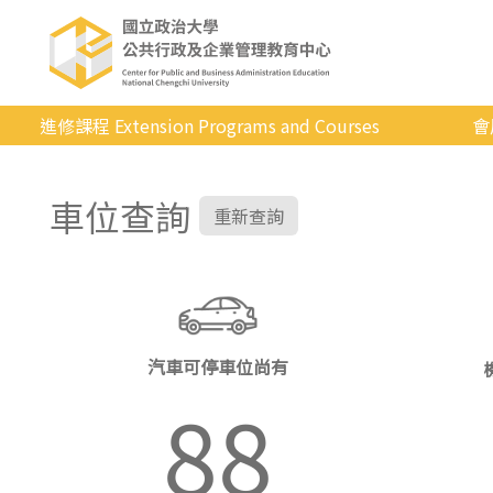
進修課程 Extension Programs and Courses
會
全部課程
車位查詢
專業/學分
重新查詢
證照/考試
商管/永續
科技/生活
汽車可停車位尚有
健康運動
88
英語
日韓語