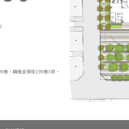
7
9巷，轉進金華街199巷3弄。