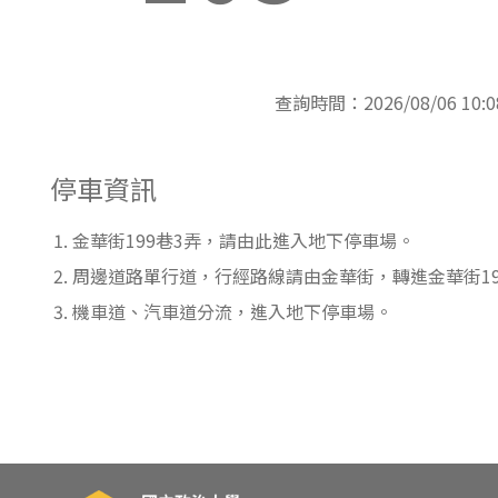
東南亞語
歐語及其他
查詢時間：2026/08/06 10:0
語言檢定
採購專業
停車資訊
隨班附讀
金華街199巷3弄，請由此進入地下停車場。
免費講座
周邊道路單行道，行經路線請由金華街，轉進金華街19
機車道、汽車道分流，進入地下停車場。