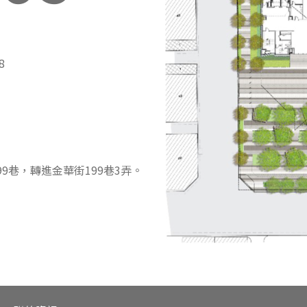
8
9巷，轉進金華街199巷3弄。