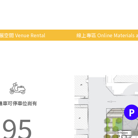
展空間 Venue Rental
線上專區 Online Materials a
空間介紹
國立政治大學 Moodle 
場地租借
線上商城
申請流程
使用辦法
會展快訊
機車可停車位尚有
歷年活動
95