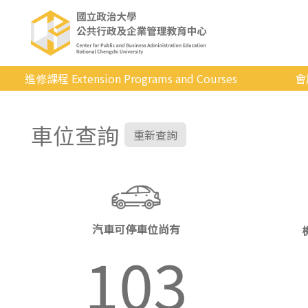
進修課程 Extension Programs and Courses
會
全部課程
車位查詢
專業/學分
重新查詢
證照/考試
商管/永續
科技/生活
汽車可停車位尚有
健康運動
103
英語
日韓語