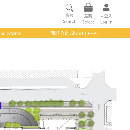
搜尋
選購
未登入
Search
Select
Log in
nd Stores
關於公企 About CPBAE
數位學習平台
經營理念
公企中心介紹
組織架構與人員職掌
傳承與延續
影音公企
建築與公共藝術