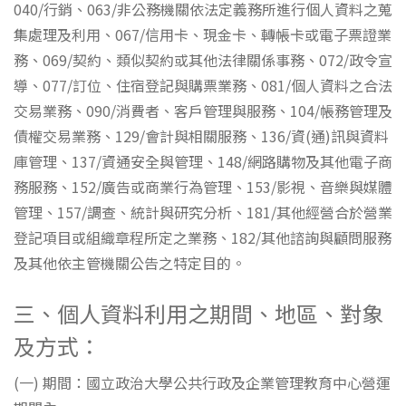
040/行銷、063/非公務機關依法定義務所進行個人資料之蒐
集處理及利用、067/信用卡、現金卡、轉帳卡或電子票證業
務、069/契約、類似契約或其他法律關係事務、072/政令宣
導、077/訂位、住宿登記與購票業務、081/個人資料之合法
交易業務、090/消費者、客戶管理與服務、104/帳務管理及
債權交易業務、129/會計與相關服務、136/資(通)訊與資料
庫管理、137/資通安全與管理、148/網路購物及其他電子商
務服務、152/廣告或商業行為管理、153/影視、音樂與媒體
管理、157/調查、統計與研究分析、181/其他經營合於營業
登記項目或組織章程所定之業務、182/其他諮詢與顧問服務
及其他依主管機關公告之特定目的。
三、個人資料利用之期間、地區、對象
及方式：
(一) 期間：國立政治大學公共行政及企業管理教育中心營運