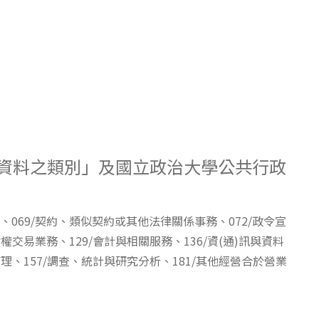
人資料之類別」及國立政治大學公共行政
、069/契約、類似契約或其他法律關係事務、072/政令宣
權交易業務、129/會計與相關服務、136/資(通)訊與資料
理、157/調查、統計與研究分析、181/其他經營合於營業