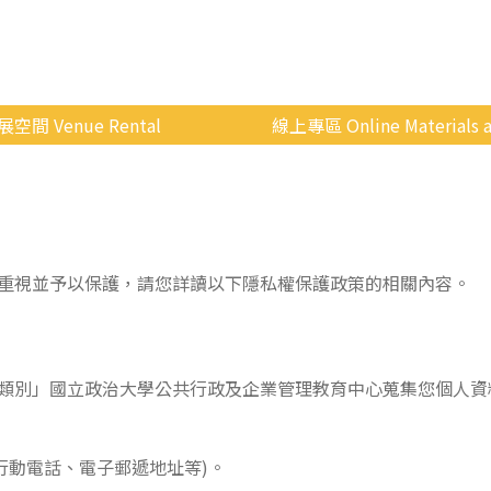
展空間 Venue Rental
線上專區 Online Materials a
空間介紹
國立政治大學 Moodle 
場地租借
線上商城
申請流程
重視並予以保護，請您詳讀以下隱私權保護政策的相關內容。
使用辦法
會展快訊
歷年活動
類別」國立政治大學公共行政及企業管理教育中心蒐集您個人資
行動電話、電子郵遞地址等)。