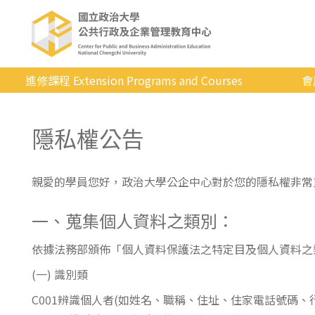
進修課程 Extension Programs and Courses
會
全部課程
隱私權公告
專業/學分
證照/考試
親愛的學員您好，政治大學公企中心對於您的隱私權非常
商管/永續
一、蒐集個人資料之類別：
科技/生活
健康運動
依據法務部頒佈「個人資料保護法之特定目及個人資料之
(一) 識別類
英語
C001辨識個人者(如姓名、職稱、住址、住家電話號碼、
日韓語