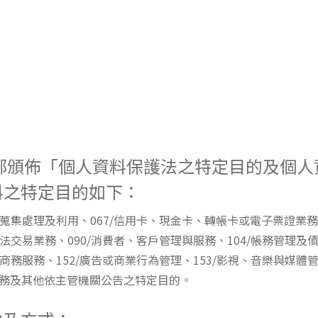
部頒佈「個人資料保護法之特定目的及個
料之特定目的如下：
之蒐集處理及利用、067/信用卡、現金卡、轉帳卡或電子票證業務
法交易業務、090/消費者、客戶管理與服務、104/帳務管理及債
子商務服務、152/廣告或商業行為管理、153/影視、音樂與媒體管
服務及其他依主管機關公告之特定目的。