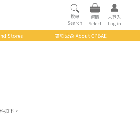
搜尋
選購
未登入
Search
Select
Log in
nd Stores
關於公企 About CPBAE
數位學習平台
經營理念
公企中心介紹
組織架構與人員職掌
傳承與延續
影音公企
建築與公共藝術
料如下。