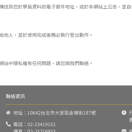
傳送到您於學員資料的電子郵件地址，或於本網站上公告，並自
給他人，並於使用完成後務必執行登出動作。
網站中隱私權有任何問題，請您與我們聯絡。
聯絡資訊
地址：10642台北市大安區金華街187號
電話：
02-23419151
傳真：02-23216933