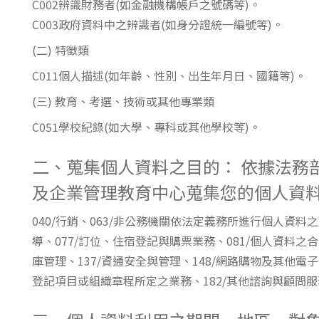
C002辨識財務者(如金融機構帳戶之號碼等)。
東南亞語
C003政府資料中之辨識者(如身分證統一編號等)。
歐語及其他
(二) 特徵類
語言檢定
C011個人描述(如年齡、性別、出生年月日、國籍等)。
(三) 教育、考選、技術或其他專業類
採購專業
C051學校紀錄(如大學、專科或其他學校等)。
隨班附讀
免費講座
二、蒐集個人資料之目的： 依據法務
及企業管理教育中心蒐集您的個人資
040/行銷、063/非公務機關依法定義務所進行個人資料
導、077/訂位、住宿登記與購票業務、081/個人資料之合
庫管理、137/資通安全與管理、148/網路購物及其他電
登記項目或組織章程所定之業務、182/其他諮詢與顧問