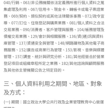
040/行銷、063/非公務機關依法定義務所進行個人資料之蒐
集處理及利用、067/信用卡、現金卡、轉帳卡或電子票證業
務、069/契約、類似契約或其他法律關係事務、072/政令宣
導、077/訂位、住宿登記與購票業務、081/個人資料之合法
交易業務、090/消費者、客戶管理與服務、104/帳務管理及
債權交易業務、129/會計與相關服務、136/資(通)訊與資料
庫管理、137/資通安全與管理、148/網路購物及其他電子商
務服務、152/廣告或商業行為管理、153/影視、音樂與媒體
管理、157/調查、統計與研究分析、181/其他經營合於營業
登記項目或組織章程所定之業務、182/其他諮詢與顧問服務
及其他依主管機關公告之特定目的。
三、個人資料利用之期間、地區、對象
及方式：
(一) 期間：國立政治大學公共行政及企業管理教育中心營運