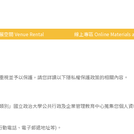
展空間 Venue Rental
線上專區 Online Materials a
空間介紹
國立政治大學 Moodle 
場地租借
線上商城
申請流程
重視並予以保護，請您詳讀以下隱私權保護政策的相關內容。
使用辦法
會展快訊
歷年活動
類別」國立政治大學公共行政及企業管理教育中心蒐集您個人資
行動電話、電子郵遞地址等)。