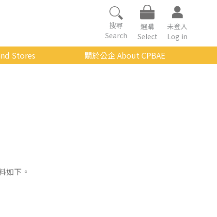
搜尋
選購
未登入
Search
Select
Log in
nd Stores
關於公企 About CPBAE
數位學習平台
經營理念
公企中心介紹
組織架構與人員職掌
傳承與延續
影音公企
建築與公共藝術
料如下。