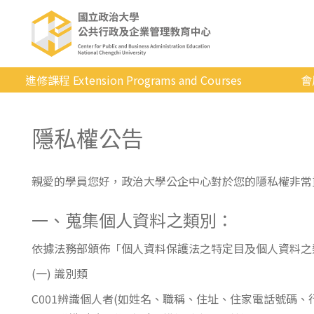
進修課程 Extension Programs and Courses
會
全部課程
隱私權公告
專業/學分
證照/考試
親愛的學員您好，政治大學公企中心對於您的隱私權非常
商管/永續
一、蒐集個人資料之類別：
科技/生活
健康運動
依據法務部頒佈「個人資料保護法之特定目及個人資料之
(一) 識別類
英語
C001辨識個人者(如姓名、職稱、住址、住家電話號碼、
日韓語