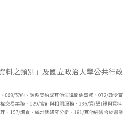
人資料之類別」及國立政治大學公共行政
、069/契約、類似契約或其他法律關係事務、072/政令宣
權交易業務、129/會計與相關服務、136/資(通)訊與資料
理、157/調查、統計與研究分析、181/其他經營合於營業