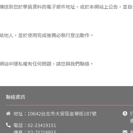
傳送到您於學員資料的電子郵件地址，或於本網站上公告，並自
給他人，並於使用完成後務必執行登出動作。
網站中隱私權有任何問題，請您與我們聯絡。
聯絡資訊
地址：10642台北市大安區金華街187號
電話：
02-23419151
傳真：02-23216933