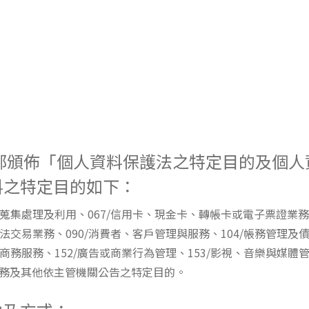
部頒佈「個人資料保護法之特定目的及個
料之特定目的如下：
之蒐集處理及利用、067/信用卡、現金卡、轉帳卡或電子票證業務
法交易業務、090/消費者、客戶管理與服務、104/帳務管理及債
子商務服務、152/廣告或商業行為管理、153/影視、音樂與媒體管
服務及其他依主管機關公告之特定目的。