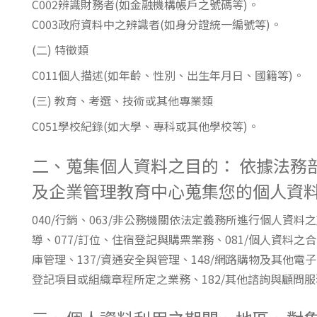
C002辨識財務者(如金融機構帳戶之號碼等)。
東南亞語
C003政府資料中之辨識者(如身分證統一編號等)。
歐語及其他
(二) 特徵類
語言檢定
C011個人描述(如年齡、性別、出生年月日、國籍等)。
(三) 教育、考選、技術或其他專業類
採購專業
C051學校紀錄(如大學、專科或其他學校等)。
隨班附讀
免費講座
二、蒐集個人資料之目的： 依據法務
及企業管理教育中心蒐集您的個人資
040/行銷、063/非公務機關依法定義務所進行個人資料
導、077/訂位、住宿登記與購票業務、081/個人資料之合
庫管理、137/資通安全與管理、148/網路購物及其他電
登記項目或組織章程所定之業務、182/其他諮詢與顧問