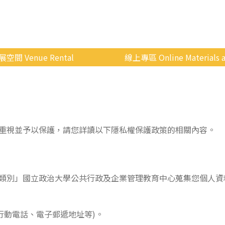
展空間 Venue Rental
線上專區 Online Materials a
空間介紹
國立政治大學 Moodle 
場地租借
線上商城
申請流程
重視並予以保護，請您詳讀以下隱私權保護政策的相關內容。
使用辦法
會展快訊
歷年活動
類別」國立政治大學公共行政及企業管理教育中心蒐集您個人資
行動電話、電子郵遞地址等)。