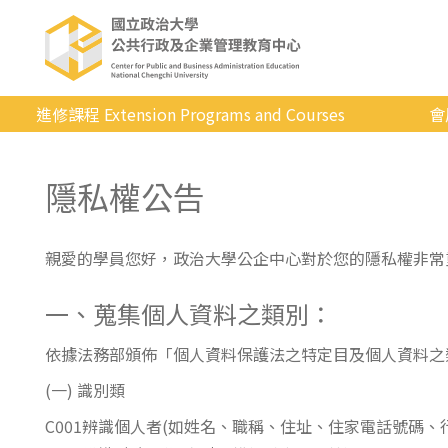
進修課程 Extension Programs and Courses
會
全部課程
隱私權公告
專業/學分
證照/考試
親愛的學員您好，政治大學公企中心對於您的隱私權非常
商管/永續
一、蒐集個人資料之類別：
科技/生活
健康運動
依據法務部頒佈「個人資料保護法之特定目及個人資料之
(一) 識別類
英語
C001辨識個人者(如姓名、職稱、住址、住家電話號碼、
日韓語