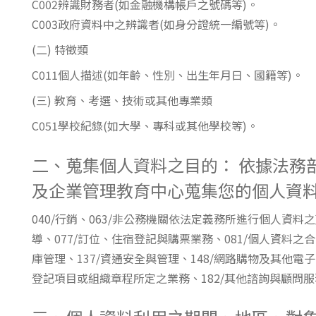
C002辨識財務者(如金融機構帳戶之號碼等)。
東南亞語
C003政府資料中之辨識者(如身分證統一編號等)。
歐語及其他
(二) 特徵類
語言檢定
C011個人描述(如年齡、性別、出生年月日、國籍等)。
(三) 教育、考選、技術或其他專業類
採購專業
C051學校紀錄(如大學、專科或其他學校等)。
隨班附讀
免費講座
二、蒐集個人資料之目的： 依據法務
及企業管理教育中心蒐集您的個人資
040/行銷、063/非公務機關依法定義務所進行個人資料
導、077/訂位、住宿登記與購票業務、081/個人資料之合
庫管理、137/資通安全與管理、148/網路購物及其他電
登記項目或組織章程所定之業務、182/其他諮詢與顧問