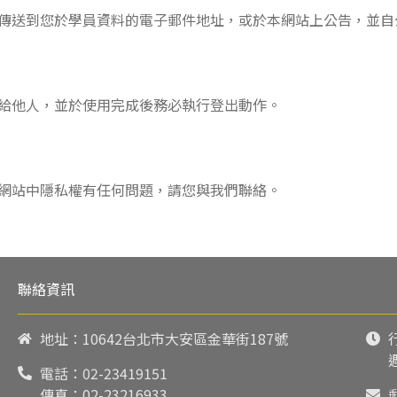
傳送到您於學員資料的電子郵件地址，或於本網站上公告，並自
給他人，並於使用完成後務必執行登出動作。
網站中隱私權有任何問題，請您與我們聯絡。
聯絡資訊
地址：10642台北市大安區金華街187號
電話：
02-23419151
傳真：02-23216933