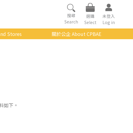
搜尋
選購
未登入
Search
Select
Log in
nd Stores
關於公企 About CPBAE
數位學習平台
經營理念
公企中心介紹
組織架構與人員職掌
傳承與延續
影音公企
建築與公共藝術
料如下。