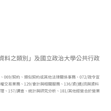
人資料之類別」及國立政治大學公共行政
、069/契約、類似契約或其他法律關係事務、072/政令宣
權交易業務、129/會計與相關服務、136/資(通)訊與資料
理、157/調查、統計與研究分析、181/其他經營合於營業