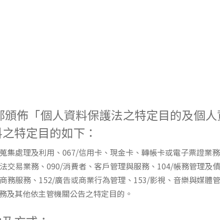
部頒佈「個人資料保護法之特定目的及個
料之特定目的如下：
之蒐集處理及利用、067/信用卡、現金卡、轉帳卡或電子票證業務
法交易業務、090/消費者、客戶管理與服務、104/帳務管理及債
子商務服務、152/廣告或商業行為管理、153/影視、音樂與媒體管
服務及其他依主管機關公告之特定目的。