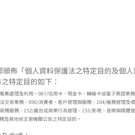
部頒佈「個人資料保護法之特定目的及個
料之特定目的如下：
之蒐集處理及利用、067/信用卡、現金卡、轉帳卡或電子票證業務
法交易業務、090/消費者、客戶管理與服務、104/帳務管理及債
子商務服務、152/廣告或商業行為管理、153/影視、音樂與媒體管
服務及其他依主管機關公告之特定目的。