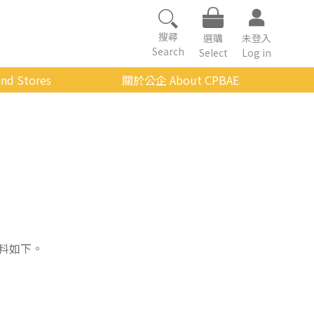
搜尋
選購
未登入
Search
Select
Log in
nd Stores
關於公企 About CPBAE
數位學習平台
經營理念
公企中心介紹
組織架構與人員職掌
傳承與延續
影音公企
建築與公共藝術
料如下。