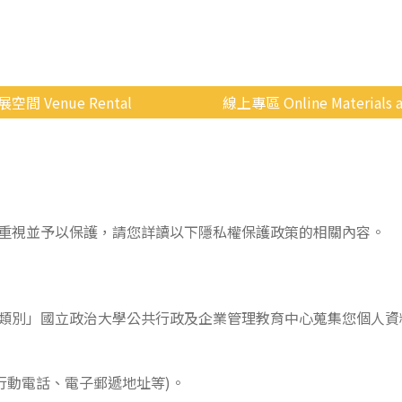
展空間 Venue Rental
線上專區 Online Materials a
空間介紹
國立政治大學 Moodle 
場地租借
線上商城
申請流程
重視並予以保護，請您詳讀以下隱私權保護政策的相關內容。
使用辦法
會展快訊
歷年活動
類別」國立政治大學公共行政及企業管理教育中心蒐集您個人資
行動電話、電子郵遞地址等)。