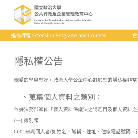
進修課程 Extension Programs and Courses
會
全部課程
隱私權公告
專業/學分
證照/考試
親愛的學員您好，政治大學公企中心對於您的隱私權非常
商管/永續
一、蒐集個人資料之類別：
科技/生活
健康運動
依據法務部頒佈「個人資料保護法之特定目及個人資料之
(一) 識別類
英語
C001辨識個人者(如姓名、職稱、住址、住家電話號碼、
日韓語