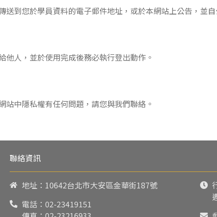
傳送到您於學員資料的電子郵件地址，或於本網站上公告，並自
給他人，並於使用完成後務必執行登出動作。
網站中隱私權有任何問題，請您與我們聯絡。
聯絡資訊
地址：10642台北市大安區金華街187號
電話：
02-23419151
傳真：02-23216933