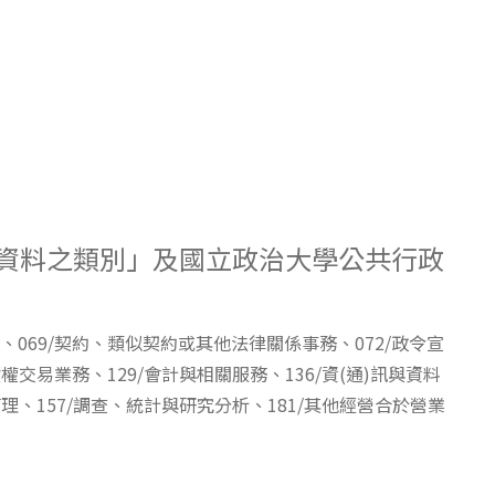
人資料之類別」及國立政治大學公共行政
、069/契約、類似契約或其他法律關係事務、072/政令宣
權交易業務、129/會計與相關服務、136/資(通)訊與資料
理、157/調查、統計與研究分析、181/其他經營合於營業