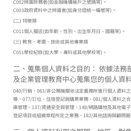
C002辨識財務者(如金融機構帳戶之號碼等)。
東南亞語
C003政府資料中之辨識者(如身分證統一編號等)。
歐語及其他
(二) 特徵類
語言檢定
C011個人描述(如年齡、性別、出生年月日、國籍等)。
(三) 教育、考選、技術或其他專業類
採購專業
C051學校紀錄(如大學、專科或其他學校等)。
隨班附讀
免費講座
二、蒐集個人資料之目的： 依據法務
及企業管理教育中心蒐集您的個人資
040/行銷、063/非公務機關依法定義務所進行個人資料
導、077/訂位、住宿登記與購票業務、081/個人資料之合
庫管理、137/資通安全與管理、148/網路購物及其他電
登記項目或組織章程所定之業務、182/其他諮詢與顧問