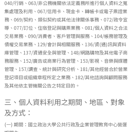
040/行銷、063/非公務機關依法定義務所進行個人資料之蒐
集處理及利用、067/信用卡、現金卡、轉帳卡或電子票證業
務、069/契約、類似契約或其他法律關係事務、072/政令宣
導、077/訂位、住宿登記與購票業務、081/個人資料之合法
交易業務、090/消費者、客戶管理與服務、104/帳務管理及
債權交易業務、129/會計與相關服務、136/資(通)訊與資料
庫管理、137/資通安全與管理、148/網路購物及其他電子商
務服務、152/廣告或商業行為管理、153/影視、音樂與媒體
管理、157/調查、統計與研究分析、181/其他經營合於營業
登記項目或組織章程所定之業務、182/其他諮詢與顧問服務
及其他依主管機關公告之特定目的。
三、個人資料利用之期間、地區、對象
及方式：
(一) 期間：國立政治大學公共行政及企業管理教育中心營運