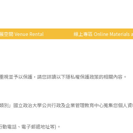
展空間 Venue Rental
線上專區 Online Materials a
空間介紹
國立政治大學 Moodle 
場地租借
線上商城
申請流程
重視並予以保護，請您詳讀以下隱私權保護政策的相關內容。
使用辦法
會展快訊
歷年活動
類別」國立政治大學公共行政及企業管理教育中心蒐集您個人資
行動電話、電子郵遞地址等)。