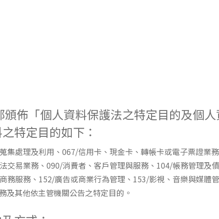
部頒佈「個人資料保護法之特定目的及個
料之特定目的如下：
之蒐集處理及利用、067/信用卡、現金卡、轉帳卡或電子票證業務
法交易業務、090/消費者、客戶管理與服務、104/帳務管理及債
子商務服務、152/廣告或商業行為管理、153/影視、音樂與媒體管
服務及其他依主管機關公告之特定目的。