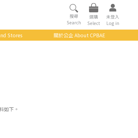
搜尋
選購
未登入
Search
Select
Log in
nd Stores
關於公企 About CPBAE
數位學習平台
經營理念
公企中心介紹
組織架構與人員職掌
傳承與延續
影音公企
建築與公共藝術
料如下。