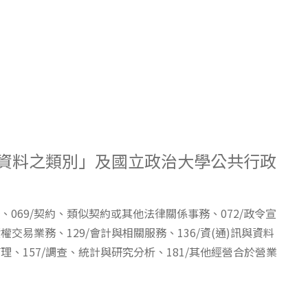
人資料之類別」及國立政治大學公共行政
、069/契約、類似契約或其他法律關係事務、072/政令宣
權交易業務、129/會計與相關服務、136/資(通)訊與資料
理、157/調查、統計與研究分析、181/其他經營合於營業