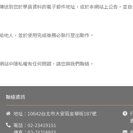
傳送到您於學員資料的電子郵件地址，或於本網站上公告，並自
給他人，並於使用完成後務必執行登出動作。
網站中隱私權有任何問題，請您與我們聯絡。
聯絡資訊
地址：10642台北市大安區金華街187號
電話：
02-23419151
傳真：02-23216933