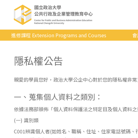
進修課程 Extension Programs and Courses
會
全部課程
隱私權公告
專業/學分
證照/考試
親愛的學員您好，政治大學公企中心對於您的隱私權非常
商管/永續
一、蒐集個人資料之類別：
科技/生活
健康運動
依據法務部頒佈「個人資料保護法之特定目及個人資料之
(一) 識別類
英語
C001辨識個人者(如姓名、職稱、住址、住家電話號碼、
日韓語