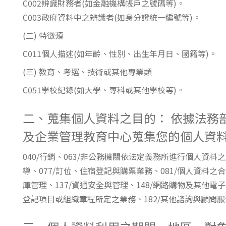
C002辨識財務者(如金融機構帳戶之號碼等)。
東南亞語
C003政府資料中之辨識者(如身分證統一編號等)。
歐語及其他
(二) 特徵類
語言檢定
C011個人描述(如年齡、性別、出生年月日、國籍等)。
(三) 教育、考選、技術或其他專業類
採購專業
C051學校紀錄(如大學、專科或其他學校等)。
隨班附讀
免費講座
二、蒐集個人資料之目的： 依據法務
及企業管理教育中心蒐集您的個人資
040/行銷、063/非公務機關依法定義務所進行個人資料
導、077/訂位、住宿登記與購票業務、081/個人資料之合
庫管理、137/資通安全與管理、148/網路購物及其他電
登記項目或組織章程所定之業務、182/其他諮詢與顧問