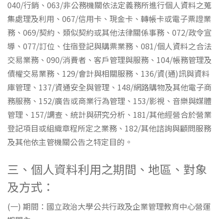
040/行銷、063/非公務機關依法定義務所進行個人資料之蒐
集處理及利用、067/信用卡、現金卡、轉帳卡或電子票證業
務、069/契約、類似契約或其他法律關係事務、072/政令宣
導、077/訂位、住宿登記與購票業務、081/個人資料之合法
交易業務、090/消費者、客戶管理與服務、104/帳務管理及
債權交易業務、129/會計與相關服務、136/資(通)訊與資料
庫管理、137/資通安全與管理、148/網路購物及其他電子商
務服務、152/廣告或商業行為管理、153/影視、音樂與媒體
管理、157/調查、統計與研究分析、181/其他經營合於營業
登記項目或組織章程所定之業務、182/其他諮詢與顧問服務
及其他依主管機關公告之特定目的。
三、個人資料利用之期間、地區、對象
及方式：
(一) 期間：國立政治大學公共行政及企業管理教育中心營運