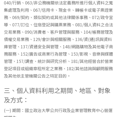
040/行銷、063/非公務機關依法定義務所進行個人資料之蒐
集處理及利用、067/信用卡、現金卡、轉帳卡或電子票證業
務、069/契約、類似契約或其他法律關係事務、072/政令宣
導、077/訂位、住宿登記與購票業務、081/個人資料之合法
交易業務、090/消費者、客戶管理與服務、104/帳務管理及
債權交易業務、129/會計與相關服務、136/資(通)訊與資料
庫管理、137/資通安全與管理、148/網路購物及其他電子商
務服務、152/廣告或商業行為管理、153/影視、音樂與媒體
管理、157/調查、統計與研究分析、181/其他經營合於營業
登記項目或組織章程所定之業務、182/其他諮詢與顧問服務
及其他依主管機關公告之特定目的。
三、個人資料利用之期間、地區、對象
及方式：
(一) 期間：國立政治大學公共行政及企業管理教育中心營運