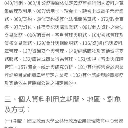
040/行銷、063/非公務機關依法定義務所進行個人資料之蒐
集處理及利用、067/信用卡、現金卡、轉帳卡或電子票證業
務、069/契約、類似契約或其他法律關係事務、072/政令宣
導、077/訂位、住宿登記與購票業務、081/個人資料之合法
交易業務、090/消費者、客戶管理與服務、104/帳務管理及
債權交易業務、129/會計與相關服務、136/資(通)訊與資料
庫管理、137/資通安全與管理、148/網路購物及其他電子商
務服務、152/廣告或商業行為管理、153/影視、音樂與媒體
管理、157/調查、統計與研究分析、181/其他經營合於營業
登記項目或組織章程所定之業務、182/其他諮詢與顧問服務
及其他依主管機關公告之特定目的。
三、個人資料利用之期間、地區、對象
及方式：
(一) 期間：國立政治大學公共行政及企業管理教育中心營運