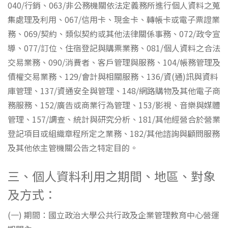
040/行銷、063/非公務機關依法定義務所進行個人資料之蒐
集處理及利用、067/信用卡、現金卡、轉帳卡或電子票證業
務、069/契約、類似契約或其他法律關係事務、072/政令宣
導、077/訂位、住宿登記與購票業務、081/個人資料之合法
交易業務、090/消費者、客戶管理與服務、104/帳務管理及
債權交易業務、129/會計與相關服務、136/資(通)訊與資料
庫管理、137/資通安全與管理、148/網路購物及其他電子商
務服務、152/廣告或商業行為管理、153/影視、音樂與媒體
管理、157/調查、統計與研究分析、181/其他經營合於營業
登記項目或組織章程所定之業務、182/其他諮詢與顧問服務
及其他依主管機關公告之特定目的。
三、個人資料利用之期間、地區、對象
及方式：
(一) 期間：國立政治大學公共行政及企業管理教育中心營運