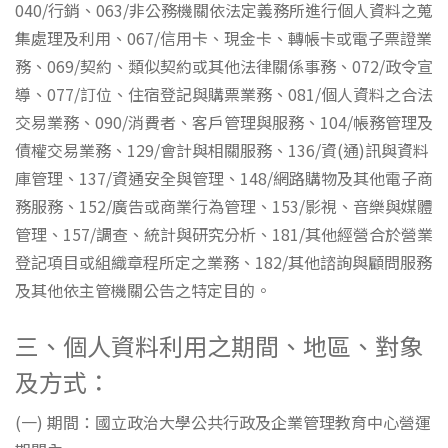
040/行銷、063/非公務機關依法定義務所進行個人資料之蒐
集處理及利用、067/信用卡、現金卡、轉帳卡或電子票證業
務、069/契約、類似契約或其他法律關係事務、072/政令宣
導、077/訂位、住宿登記與購票業務、081/個人資料之合法
交易業務、090/消費者、客戶管理與服務、104/帳務管理及
債權交易業務、129/會計與相關服務、136/資(通)訊與資料
庫管理、137/資通安全與管理、148/網路購物及其他電子商
務服務、152/廣告或商業行為管理、153/影視、音樂與媒體
管理、157/調查、統計與研究分析、181/其他經營合於營業
登記項目或組織章程所定之業務、182/其他諮詢與顧問服務
及其他依主管機關公告之特定目的。
三、個人資料利用之期間、地區、對象
及方式：
(一) 期間：國立政治大學公共行政及企業管理教育中心營運