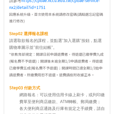
https://cpbae.nccu.edu.tw/cpbae-service-
請參考
nx2/detail?id=1751
因應系統升級，首次使用本系統請修改密碼(請點選忘記密碼
進行修改)
Step02
選擇報名課程
請選取欲報名的課程，並點選"加入選購"按鈕，點選
購物車圖示並"前往結帳"。
*
依教育部規定：開課日前申請退費者，得退還已繳學費九成
(報名費不予退還)；開課後未逾全期1/3申請退費者，得退還
已繳學費五成(報名費不予退還)；開課時間已達全期1/3始申
請退費者，所繳費用恕不退還。退費請檢附收據正本。
Step03
付款方式
網路報名：可以使用信用卡線上刷卡，或列印繳
費單至便利商店繳款、ATM轉帳、郵局繳費；
各大便利商店通路及行庫有規定之手續費，請自