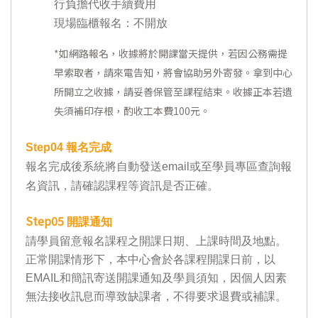
行負擔代收手續費用
現場臨櫃報名：不開放
*
如網路報名，收據將於開課當天提供，若因公務需提
早索取者，請來電告知，將會協助另外寄發。拿到中心
所開立之收據，請妥善保管至課程結束。收據正本若遺
失須補印存根，酌收工本費100元。
Step04
報名完成
報名完成後系統將自動發送email或至學員專區查詢報
名資訊，請確認課程等資訊是否正確。
Step05
開課通知
請學員留意報名課程之開課日期、上課時間及地點。
正常開課情形下，本中心會於各課程開課日前，以
EMAIL和簡訊寄送開課通知及學員須知，因個人因素
無法接收訊息而導致缺課者，不得要求退費或補課。