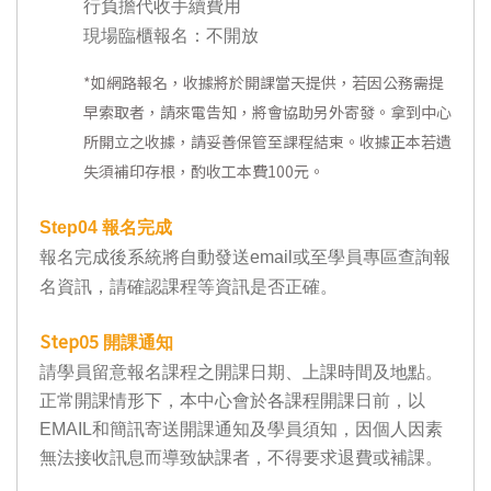
行負擔代收手續費用
現場臨櫃報名：不開放
*
如網路報名，收據將於開課當天提供，若因公務需提
早索取者，請來電告知，將會協助另外寄發。拿到中心
所開立之收據，請妥善保管至課程結束。收據正本若遺
失須補印存根，酌收工本費100元。
Step04
報名完成
報名完成後系統將自動發送email或至學員專區查詢報
名資訊，請確認課程等資訊是否正確。
Step05
開課通知
請學員留意報名課程之開課日期、上課時間及地點。
正常開課情形下，本中心會於各課程開課日前，以
EMAIL和簡訊寄送開課通知及學員須知，因個人因素
無法接收訊息而導致缺課者，不得要求退費或補課。