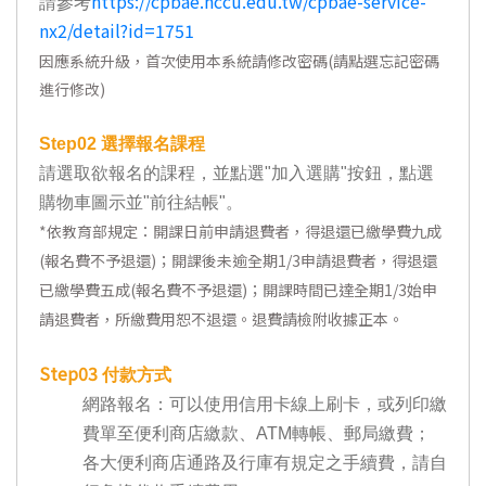
https://cpbae.nccu.edu.tw/cpbae-service-
請參考
nx2/detail?id=1751
因應系統升級，首次使用本系統請修改密碼(請點選忘記密碼
進行修改)
Step02
選擇報名課程
請選取欲報名的課程，並點選"加入選購"按鈕，點選
購物車圖示並"前往結帳"。
*
依教育部規定：開課日前申請退費者，得退還已繳學費九成
(報名費不予退還)；開課後未逾全期1/3申請退費者，得退還
已繳學費五成(報名費不予退還)；開課時間已達全期1/3始申
請退費者，所繳費用恕不退還。退費請檢附收據正本。
Step03
付款方式
網路報名：可以使用信用卡線上刷卡，或列印繳
費單至便利商店繳款、ATM轉帳、郵局繳費；
各大便利商店通路及行庫有規定之手續費，請自