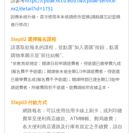
https://cpbae.nccu.edu.tw/cpbae-service-
請參考
nx2/detail?id=1751
因應系統升級，首次使用本系統請修改密碼(請點選忘記密碼
進行修改)
Step02
選擇報名課程
請選取欲報名的課程，並點選"加入選購"按鈕，點選
購物車圖示並"前往結帳"。
*
依教育部規定：開課日前申請退費者，得退還已繳學費九成
(報名費不予退還)；開課後未逾全期1/3申請退費者，得退還
已繳學費五成(報名費不予退還)；開課時間已達全期1/3始申
請退費者，所繳費用恕不退還。退費請檢附收據正本。
Step03
付款方式
網路報名：可以使用信用卡線上刷卡，或列印繳
費單至便利商店繳款、ATM轉帳、郵局繳費；
各大便利商店通路及行庫有規定之手續費，請自