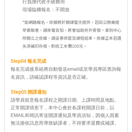
行負擔代收手續費用
現場臨櫃報名：不開放
*
如網路報名，收據將於開課當天提供，若因公務需提
早索取者，請來電告知，將會協助另外寄發。拿到中心
所開立之收據，請妥善保管至課程結束。收據正本若遺
失須補印存根，酌收工本費100元。
Step04
報名完成
報名完成後系統將自動發送email或至學員專區查詢報
名資訊，請確認課程等資訊是否正確。
Step05
開課通知
請學員留意報名課程之開課日期、上課時間及地點。
正常開課情形下，本中心會於各課程開課日前，以
EMAIL和簡訊寄送開課通知及學員須知，因個人因素
無法接收訊息而導致缺課者，不得要求退費或補課。